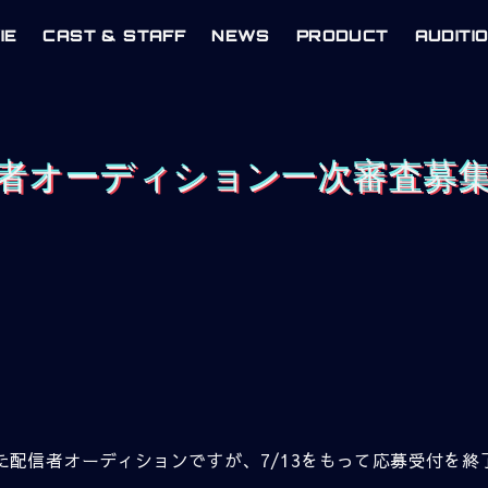
IE
CAST & STAFF
NEWS
PRODUCT
AUDITI
者オーディション一次審査募
ました配信者オーディションですが、7/13をもって応募受付を