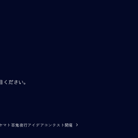
。
目ください。
ヤマト百鬼夜行アイデアコンテスト開催