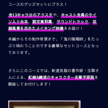
コースのグッズセットにプラス！
全13キャラ分のアクスタ
や、
キャスト全員のサイ
ン入り台本
、
設定資料集
、
サウンドトラック
、
収
録風景を収めたメイキング映像
をお届け！
本編からその制作背景まで、「鬼の陰陽師」をたっ
ぷり味わうことのできる豪華なセットコースとなっ
ております。
さらにこのコースでは、新進気鋭の書作家・玉翠さ
んによる、
紅緒&織姫のキャラクター名筆字原画
を
額装してお付けします！